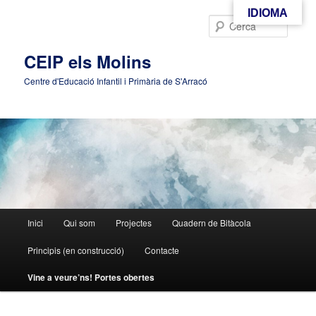
Aneu
IDIOMA
al
Cerca
contingut
principal
CEIP els Molins
Centre d'Educació Infantil i Primària de S'Arracó
Menú
Inici
Qui som
Projectes
Quadern de Bitàcola
principal
Principis (en construcció)
Contacte
Vine a veure’ns! Portes obertes